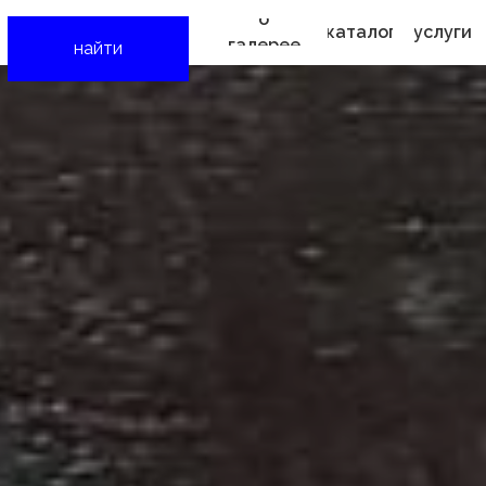
о
каталог
услуги
галерее
найти