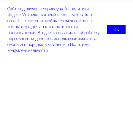
Искусства
Сайт подключен к сервису веб-аналитики
Частные и корпоративные коллекции
Яндекс.Метрика, который использует файлы
Германии, Польши, Голландии, США и
cookie — текстовые файлы, размещаемые на
компьютере для анализа активности
России.
OK
пользователей. Вы даете согласие на обработку
персональных данных с использованием этого
сервиса в порядке, указанном в
Политике
конфиденциальности
.