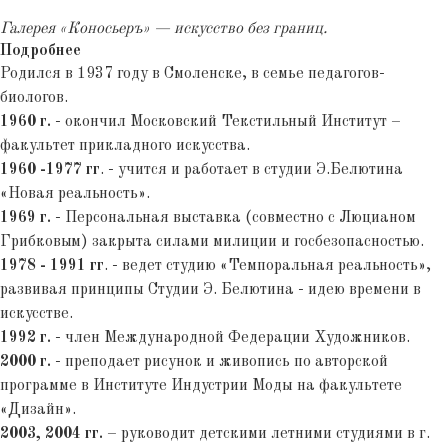
Галерея «Коносьеръ» — искусство без границ.
Подробнее
Родился в 1937 году в Смоленске, в семье педагогов-
биологов.
1960 г.
- окончил Московский Текстильный Институт –
факультет прикладного искусства.
1960 -1977 гг
. - учится и работает в студии Э.Белютина
«Новая реальность».
1969 г.
- Персональная выставка (совместно с Люцианом
Грибковым) закрыта силами милиции и госбезопасностью.
1978 - 1991 гг
. - ведет студию «Темпоральная реальность»,
развивая принципы Студии Э. Белютина - идею времени в
искусстве.
1992 г.
- член Международной Федерации Художников.
2000 г.
- преподает рисунок и живопись по авторской
программе в Институте Индустрии Моды на факультете
«Дизайн».
2003, 2004 гг.
– руководит детскими летними студиями в г.