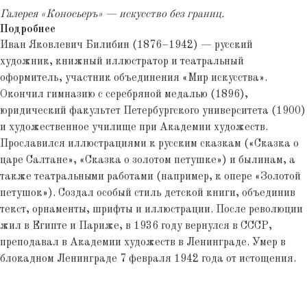
Галерея «Коносьеръ» — искусство без границ.
Подробнее
Иван Яковлевич Билибин (1876–1942) — русский
художник, книжный иллюстратор и театральный
оформитель, участник объединения «Мир искусства».
Окончил гимназию с серебряной медалью (1896),
юридический факультет Петербургского университета (1900)
и художественное училище при Академии художеств.
Прославился иллюстрациями к русским сказкам («Сказка о
царе Салтане», «Сказка о золотом петушке») и былинам, а
также театральными работами (например, к опере «Золотой
петушок»). Создал особый стиль детской книги, объединив
текст, орнаменты, шрифты и иллюстрации. После революции
жил в Египте и Париже, в 1936 году вернулся в СССР,
преподавал в Академии художеств в Ленинграде. Умер в
блокадном Ленинграде 7 февраля 1942 года от истощения.