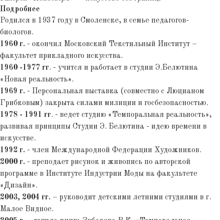
Подробнее
Родился в 1937 году в Смоленске, в семье педагогов-
биологов.
1960 г.
- окончил Московский Текстильный Институт –
факультет прикладного искусства.
1960 -1977 гг
. - учится и работает в студии Э.Белютина
«Новая реальность».
1969 г.
- Персональная выставка (совместно с Люцианом
Грибковым) закрыта силами милиции и госбезопасностью.
1978 - 1991 гг
. - ведет студию «Темпоральная реальность»,
развивая принципы Студии Э. Белютина - идею времени в
искусстве.
1992 г.
- член Международной Федерации Художников.
2000 г.
- преподает рисунок и живопись по авторской
программе в Институте Индустрии Моды на факультете
«Дизайн».
2003, 2004 гг.
– руководит детскими летними студиями в г.
Малое Видное.