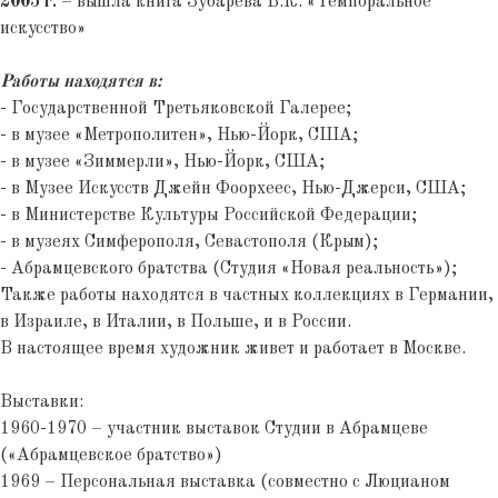
2005 г.
– вышла книга Зубарева В.К. «Темпоральное
искусство»
Работы находятся в:
- Государственной Третьяковской Галерее;
- в музее «Метрополитен», Нью-Йорк, США;
- в музее «Зиммерли», Нью-Йорк, США;
- в Музее Искусств Джейн Фоорхеес, Нью-Джерси, США;
- в Министерстве Культуры Российской Федерации;
- в музеях Симферополя, Севастополя (Крым);
- Абрамцевского братства (Студия «Новая реальность»);
Также работы находятся в частных коллекциях в Германии,
в Израиле, в Италии, в Польше, и в России.
В настоящее время художник живет и работает в Москве.
Выставки:
1960-1970 – участник выставок Студии в Абрамцеве
(«Абрамцевское братство»)
1969 – Персональная выставка (совместно с Люцианом