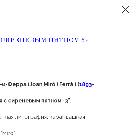
 СИРЕНЕВЫМ ПЯТНОМ 3»
-Ферра (Joan Miró i Ferrà ) (
1893
-
 с сиреневым пятном -3".
ветная литография, карандашная
Miro”.