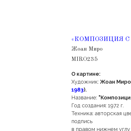
«КОМПОЗИЦИЯ С
Жоан Миро
MIRO235
О картине:
Художник:
Жоан Миро-и
1983
).
Название:
"Композиция
Год создания: 1972 г.
Техника: авторская ц
подпись
в правом нижнем углу “